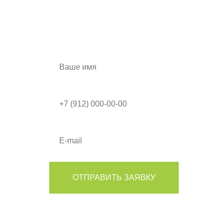
ПОЛУЧИТЕ СКИДКУ
а также дизайн-проект в подарок!
ОТПРАВИТЬ ЗАЯВКУ
Я согласен на обработку моих персональных данных в
соответствии с Условиями.