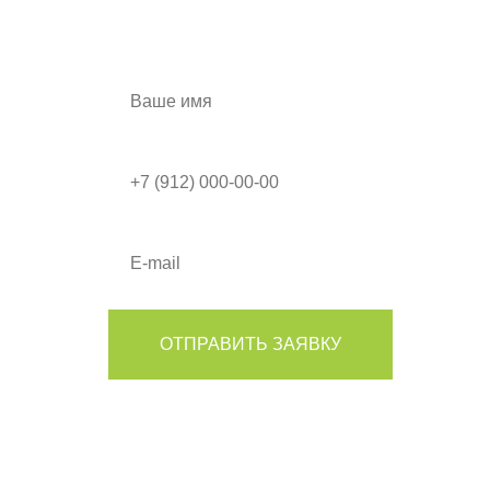
ПОЛУЧИТЕ СКИДКУ
а также дизайн-проект в подарок!
ОТПРАВИТЬ ЗАЯВКУ
Я согласен на обработку моих персональных данных в
соответствии с Условиями.